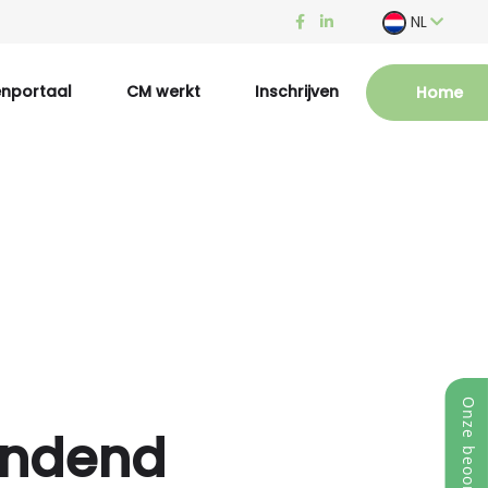
NL
enportaal
CM werkt
Inschrijven
Home
indend