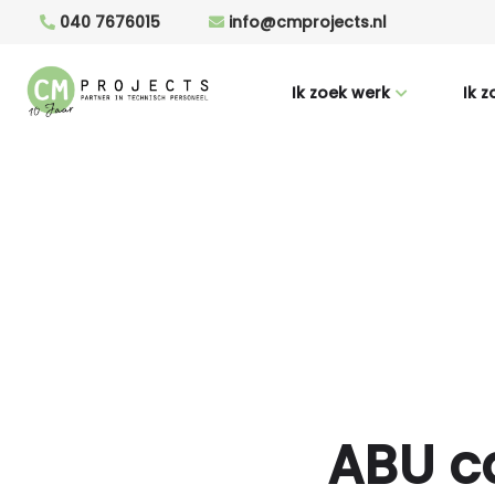
040 7676015
info@cmprojects.nl
Ik zoek werk
Ik 
Ik zoek werk
Uit
Vacatures
Werv
ABU c