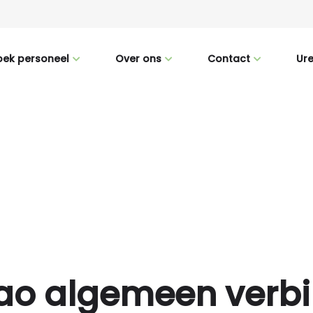
zoek personeel
Over ons
Contact
Ur
zenden
Team
Contact
ing & Selectie
Werken bij CM
Downloads
Maatschappelijk
ao algemeen verb